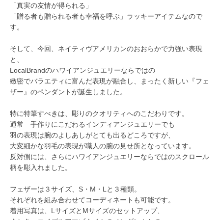
「真実の友情が得られる」
「贈る者も贈られる者も幸福を呼ぶ」ラッキーアイテムなので
す。
そして、今回、ネイティヴアメリカンのおおらかで力強い表現
と、
LocalBrandのハワイアンジュエリーならではの
緻密でバラエティに富んだ表現が融合し、まったく新しい『フェ
ザー』のペンダントが誕生しました。
特に特筆すべきは、彫りのクオリティへのこだわりです。
通常 手作りにこだわるインディアンジュエリーでも
羽の表現は腕のよしあしがとても出るどころですが、
大変細かな羽毛の表現が職人の腕の見せ所となっています。
反対側には、さらにハワイアンジュエリーならではのスクロール
柄を彫入れました。
フェザーは３サイズ、S・M・Lと３種類。
それぞれを組み合わせてコーディネートも可能です。
着用写真は、LサイズとMサイズのセットアップ、