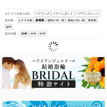
カテゴリを絞り込む：
ペアリング
ペアペンダント
ペアアンクレット
表示順：
おすすめ順
新着順
価格が安い順
価格が高い順
更新順
標準
表示件数：
20件
40件
60件