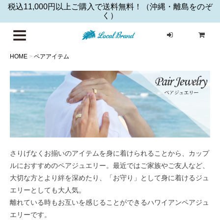
税込11,000円以上ご購入で送料無料！（沖縄・離島をのぞ
く）
ハワイア
HOME
>
ペアアイテム
さりげなくお揃いのアイテムを身に着けられることから、カップ
ルにおすすめのペアジュエリー。最近ではご家族やご友人など、
大切な方とより絆を深めたり、「お守り」として身に着けるジュ
エリーとしても大人気。
離れている時もお互いを感じることができるハワイアンペアジュ
エリーです。