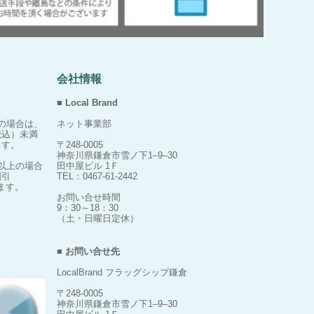
会社情報
■ Local Brand
上の場合は、
ネット事業部
税込）未満
ます。
〒248-0005
神奈川県鎌倉市雪ノ下1‒9‒30
）以上の場合
田中屋ビル 1Ｆ
割引
TEL：0467-61-2442
ます。
お問い合せ時間
9：30～18：30
（土・日曜日定休）
■ お問い合せ先
LocalBrand フラッグシップ鎌倉
〒248-0005
神奈川県鎌倉市雪ノ下1‒9‒30