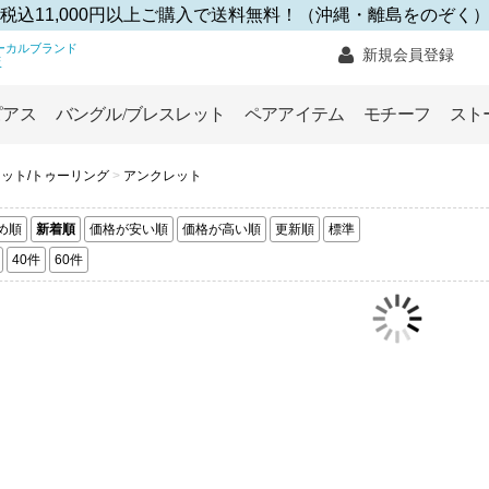
税込11,000円以上ご購入で送料無料！（沖縄・離島をのぞく
ハワイアンジュエリー ローカルブランド オンラインス
ーカルブランド
新規会員登録
販
ピアス
バングル/ブレスレット
ペアアイテム
モチーフ
スト
ット/トゥーリング
>
アンクレット
め順
新着順
価格が安い順
価格が高い順
更新順
標準
40件
60件