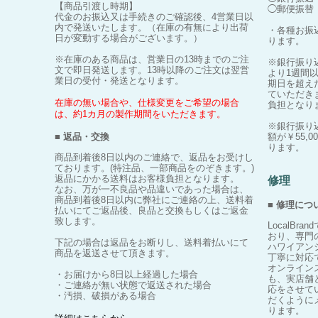
【商品引渡し時期】
◯郵便振替
代金のお振込又は手続きのご確認後、4営業日以
内で発送いたします。（在庫の有無により出荷
・各種お振
日が変動する場合がございます。）
ります。
※在庫のある商品は、営業日の13時までのご注
※銀行振り
文で即日発送します。13時以降のご注文は翌営
より1週間
業日の受付・発送となります。
期日を超え
ていただき
在庫の無い場合や、仕様変更をご希望の場合
負担となり
は、約1カ月の製作期間をいただきます。
※銀行振り
■ 返品・交換
額が￥55,
ります。
商品到着後8日以内のご連絡で、返品をお受けし
ております。(特注品、一部商品をのぞきます。)
返品にかかる送料はお客様負担となります。
修理
なお、万が一不良品や品違いであった場合は、
商品到着後8日以内に弊社にご連絡の上、送料着
■ 修理につ
払いにてご返品後、良品と交換もしくはご返金
致します。
LocalB
おり、専門
下記の場合は返品をお断りし、送料着払いにて
ハワイアン
商品を返送させて頂きます。
丁寧に対応
オンライン
・お届けから8日以上経過した場合
も、実店舗
・ご連絡が無い状態で返送された場合
応をさせて
・汚損、破損がある場合
だくように
ります。