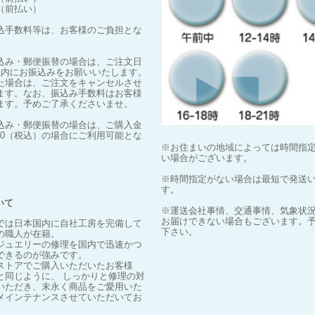
（前払い）
込手数料等は、お客様のご負担とな
込み・郵便振替の場合は、ご注文日
以内にお振込みをお願いいたします。
た場合は、ご注文をキャンセルさせ
ます。なお、振込み手数料はお客様
ます。予めご了承くださいませ。
込み・郵便振替の場合は、ご購入金
000（税込）の場合にご利用可能とな
※お住まいの地域によっては時間指
い場合がございます。
※時間指定がない場合は最短で発送
す。
いて
※運送会社事情、交通事情、気象状
お届けできない場合もございます。
randでは日本国内に自社工房を完備して
下さい。
の職人が在籍。
ジュエリーの修理を国内で迅速かつ
できるのが強みです。
ストアでご購入いただいたお客様
と同じように、 しっかりと修理の対
いただき、末永く商品をご愛用いた
メインテナンスさせていただいてお