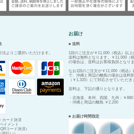
お届け
法
■ 送料
方法よりご選択いただけます。
1回のご注文が￥11,000（税込）以
送料は無料となります。￥11,000（
の場合は、送料はお客様負担となり
なお1回のご注文が￥11,000（税込
で、沖縄と周辺の離島の場合は送料
（￥1,320）にて対応させていただき
送料は、下記の通りとなります。
・北海道、本州、四国、九州：￥880
・沖縄と周辺の離島:￥2,200
■ お届け時間指定
トカード決済
Nペイメント
y（QRコード決済）
（前払い）