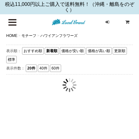
税込11,000円以上ご購入で送料無料！（沖縄・離島をのぞ
く）
ハワイア
HOME
>
モチーフ
>
ハワイアンフラワーズ
表示順：
おすすめ順
新着順
価格が安い順
価格が高い順
更新順
標準
表示件数：
20件
40件
60件