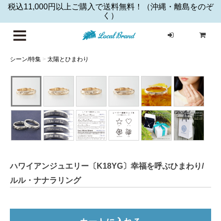
税込11,000円以上ご購入で送料無料！（沖縄・離島をのぞ
く）
ハワイア
シーン/特集
>
太陽とひまわり
ハワイアンジュエリー〔K18YG〕幸福を呼ぶひまわり/
ルル・ナナラリング