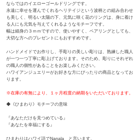
ならではのイエローゴールドリングです。
永遠に幸せを運んでくれるヘリテイジという波柄との組み合わせ
も美しく、明るい太陽の下、元気に咲く花のリングは、身に着け
る人にも元気を与えてくれるようなモチーフです。
幅は細身の３ｍｍですので、使いやすく、ペアリングとしても、
大切な方へのプレゼントにもおすすめです。
ハンドメイドでお作りし、手彫りの美しい彫りは、熟練した職人
が一つ一つ丁寧に彫上げております。そのため、彫りにそれぞれ
の職人の個性があることをお楽しみください。
ハワイアンジュエリーがお好きな方にぴったりの商品となってお
ります。
※在庫の有無により、１ヶ月程度の納期をいただいております。
◆《ひまわり》モチーフの意味
『あなただけを見つめている』
『あなたを幸福にする』
ひまわりはハワイ語でNanala と言います。