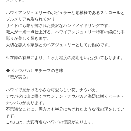
ハワイアンジュエリーのポピュラーな彫模様であるスクロールと
プルメリアも彫られており
サイドにも彫が施された贅沢なハンドメイドリングです。
職人が一点一点仕上げる、ハワイアンジュエリー特有の繊細な手
彫りが美しく輝きます。
大切な恋人や家族とのペアジュエリーとしてお勧めです。
※在庫の有無により、１ヶ月程度の納期をいただいております。
◆《ナウパカ》モチーフの意味
『恋が実る』
ハワイで見かける小さな可愛らしい花、ナウパカ。
ナウパ火は山に咲くマウンテン・ナウパカと海辺に咲くビーチ・
ナウパカがあります。
不思議なことに、両方とも半分にちぎれたような花の形をしてい
ます。
これには、大変有名なハワイの伝説があります。