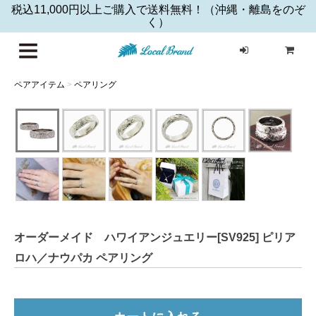
税込11,000円以上ご購入で送料無料！（沖縄・離島をのぞ
く）
ハワイア
ペアアイテム
>
ペアリング
オーダーメイド ハワイアンジュエリー[SV925] ピリア
ロハ／ナウパカ ペアリング