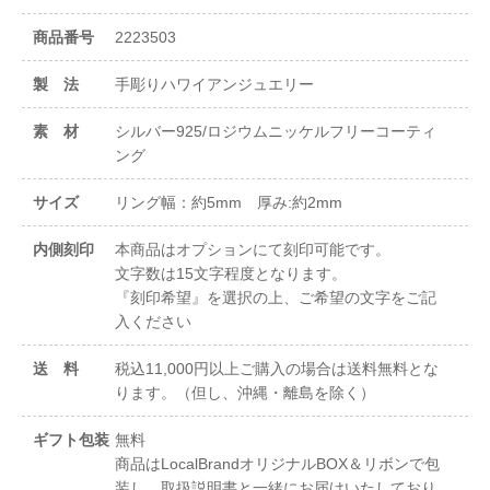
商品番号
2223503
製 法
手彫りハワイアンジュエリー
素 材
シルバー925/ロジウムニッケルフリーコーティ
ング
サイズ
リング幅：約5mm 厚み:約2mm
内側刻印
本商品はオプションにて刻印可能です。
文字数は15文字程度となります。
『刻印希望』を選択の上、ご希望の文字をご記
入ください
送 料
税込11,000円以上ご購入の場合は送料無料とな
ります。（但し、沖縄・離島を除く）
ギフト包装
無料
商品はLocalBrandオリジナルBOX＆リボンで包
装し、取扱説明書と一緒にお届けいたしており