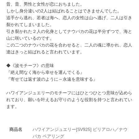
昔、昔、男性と女性が恋におちました。
しかし身分違いの2人は結ばれることはできませんでした。
追手から逃れ、若者は海へ、恋人の女性は山へ逃げ、二人は引き
裂かれてしまいました。
引き裂かれた２人の化身としてナウパカの花は半分ずつで、海と
山に咲いているのです。
この二つのナウパカの花を合わせると、二人の魂に導かれ、恋人
達はきっと結ばれると言われています。
◆《波モチーフ》の意味
『絶え間なく海から幸せを運んでくる』
『寄せては返す波のように～永遠を意味する』
ハワイアンジュエリーのモチーフにはひとつひとつ意味が込めら
れており、願いを叶えるお守りのような役割を持つと言われてい
ます。
商品名
ハワイアンジュエリー[SV925] ピリアロハ／ナウ
パカ ペアリング