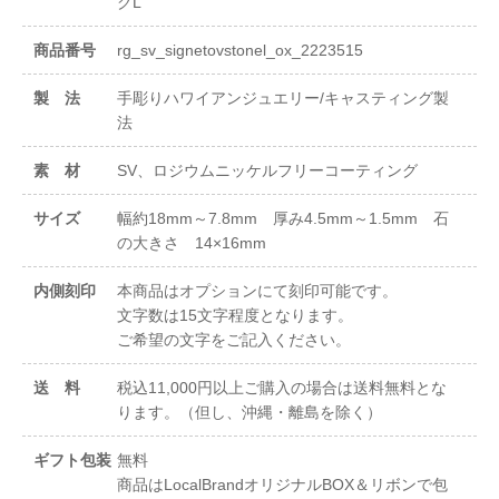
グL
商品番号
rg_sv_signetovstonel_ox_2223515
製 法
手彫りハワイアンジュエリー/キャスティング製
法
素 材
SV、ロジウムニッケルフリーコーティング
サイズ
幅約18mm～7.8mm 厚み4.5mm～1.5mm 石
の大きさ 14×16mm
内側刻印
本商品はオプションにて刻印可能です。
文字数は15文字程度となります。
ご希望の文字をご記入ください。
送 料
税込11,000円以上ご購入の場合は送料無料とな
ります。（但し、沖縄・離島を除く）
ギフト包装
無料
商品はLocalBrandオリジナルBOX＆リボンで包