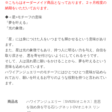
※こちらはオーダーメイド商品となっております。２ヶ月程度の
納期をいただいております。
◆＜星>モチーフの意味
『夢を叶える』
『光の象徴』
「星」には身につけた人をいつまでも輝かせるという意味があり
ます。
また、星は光の象徴でもあり、持つ人に明るい力を与え、自信を
取り戻させ、 悪を寄せ付けないようにしてくれるそうです。
そして、人は流れ星に願いをかけることから、夢を叶えるという
意味も込められています。
ハワイアンジュエリーのモチーフにはひとつひとつ意味が込めら
れており、願いを叶えるお守りのような役割を持つと言われてい
ます。
商品名
ハワイアンジュエリー〔SV925/オニキス〕意思
を強め身を守る石/シグネットOVオニキス リン