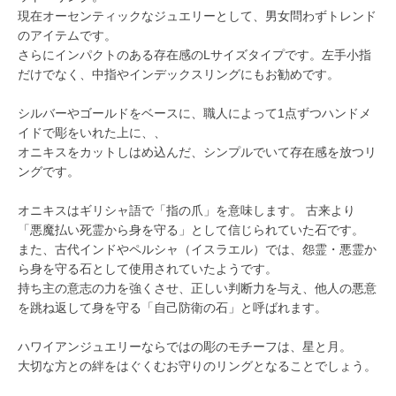
現在オーセンティックなジュエリーとして、男女問わずトレンド
のアイテムです。
さらにインパクトのある存在感のLサイズタイプです。左手小指
だけでなく、中指やインデックスリングにもお勧めです。
シルバーやゴールドをベースに、職人によって1点ずつハンドメ
イドで彫をいれた上に、、
オニキスをカットしはめ込んだ、シンプルでいて存在感を放つリ
ングです。
オニキスはギリシャ語で「指の爪」を意味します。 古来より
「悪魔払い死霊から身を守る」として信じられていた石です。
また、古代インドやペルシャ（イスラエル）では、怨霊・悪霊か
ら身を守る石として使用されていたようです。
持ち主の意志の力を強くさせ、正しい判断力を与え、他人の悪意
を跳ね返して身を守る「自己防衛の石」と呼ばれます。
ハワイアンジュエリーならではの彫のモチーフは、星と月。
大切な方との絆をはぐくむお守りのリングとなることでしょう。